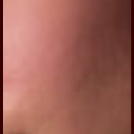
金
綫
，
真
銀
絲
綫
打
造
！