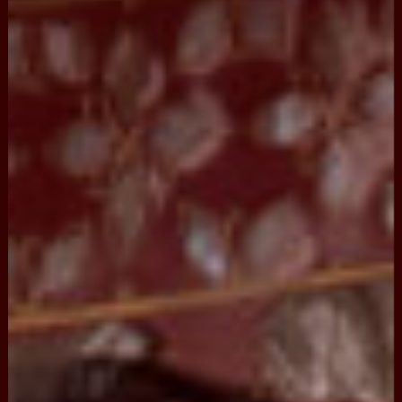
意
吉
祥
與
對
新
娘
子
的
祝
福
繡
在
龍
鳯