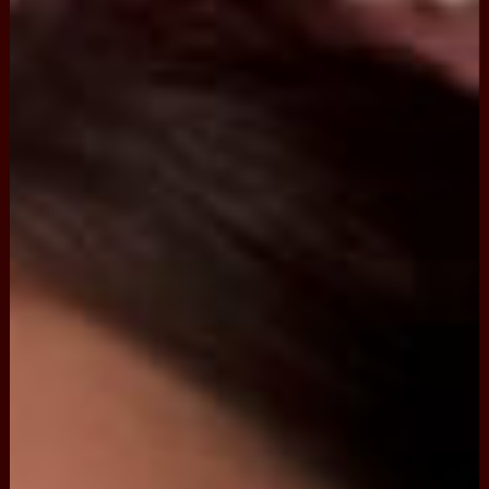
褂
上
。
選
用
最
頂
級
的
用
料
及
繡
線
，