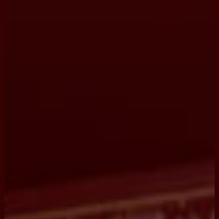
製
作
，
匠
心
的
執
著
承
傳
著
愛
，
將
如