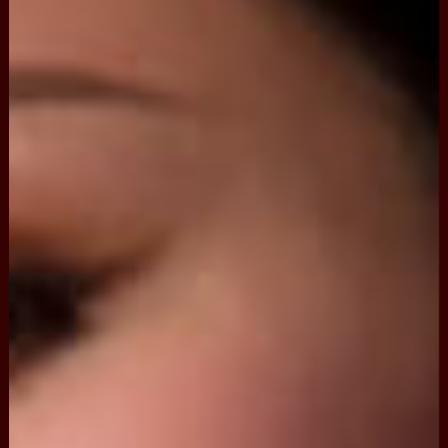
並
保
持
着
以
純
真
絲
緞
為
底
面
，
鍍
金