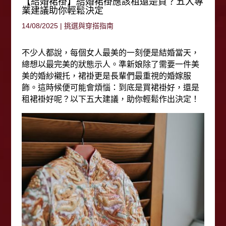
【結婚裙褂】結婚裙褂應該租還是買？五大專
業建議助你輕鬆決定
14/08/2025
|
挑選與穿搭指南
不少人都說
，
每個女人最美的一刻便是結婚當天，
總想
以最
完美
的狀態示人。準新娘除了需要一件美
美的婚紗襯托，裙褂更是長輩們最重視的婚嫁服
飾。這時候便可能會煩惱
：
到底是買裙褂好，還是
租裙褂好呢？
以下五大建議，助你輕鬆作出決定！