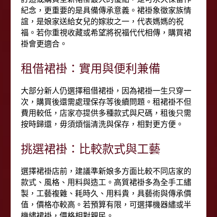
紀念，更重要的是具備傳承意義。裙褂象徵家族情
誼，是娘家送給女兒的嫁妝之一，代表媽媽的祝
福。若你重視收藏或希望將祝福代代相傳，購買裙
褂會更適合。
租借裙褂：實用與便利兼備
大部分新人仍選擇租借裙褂，因為裙褂一生只穿一
次，購買後還需處理保存等後續問題。租裙褂不但
費用較低，店家亦提供多種款式與尺碼，租後只需
按時歸還，毋須煩惱清洗與保存，相對更方便。
挑選裙褂：比較款式與工藝
選擇裙褂店前，建議準新娘多方面比較不同店家的
款式、風格、用料與造工。高質裙褂多為全手工繡
製，工藝複雜、耗時久、用料貴，具藝術與傳承價
值，價格亦較高。若預算有限，可選擇機器繡或半
機繡裙褂，價格相對親民。