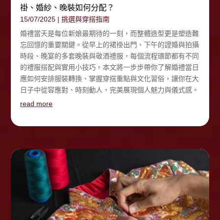
褂、婚紗、晚裝如何分配？
15/07/2025
|
挑選與穿搭指南
婚禮當天是每位新娘最期待的一刻，而整體造型更是塑造難
忘回憶的重要關鍵。從早上的裙褂出門、下午的證婚與拍攝
時段、晚宴的多套晚裝與敬酒禮服，每個流程環節都有不同
的禮服搭配與實用小技巧。本文將一步步帶你了解婚禮當日
應如何安排服裝轉換、掌握穿搭重點與文化習俗，讓你在大
日子中從容應對、時刻動人，完美展現個人魅力與儀式感。
read more