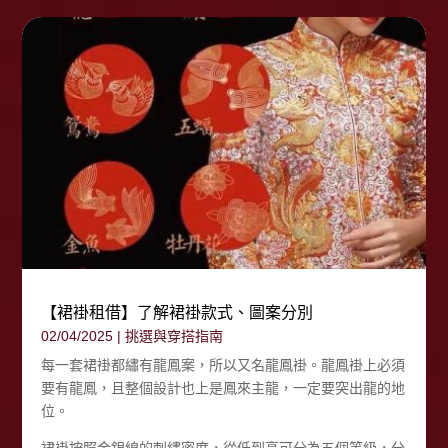
【裙褂租借】了解裙褂款式、圖案分別
02/04/2025
|
挑選與穿搭指南
每一套裙褂都繡有龍鳳案，所以又名龍鳳褂。龍鳳褂上必須
要有龍鳳，且整個設計也上是鳳來主龍，一定要突出龍的地
位。