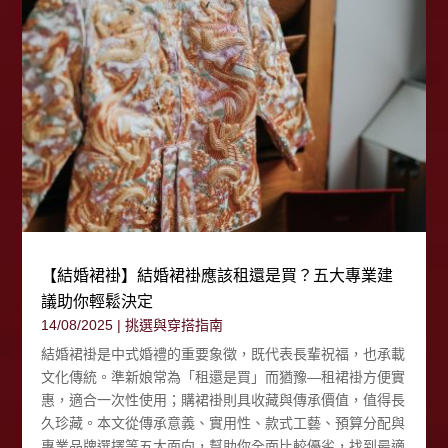
【結婚裙褂】結婚裙褂應該租還是買？五大專業建
議助你輕鬆決定
14/08/2025
|
挑選與穿搭指南
結婚裙褂是中式婚禮的重要象徵，既代表長輩祝福，也承載
文化傳統。準新娘常為「租還是買」而猶豫—租裙褂方便實
惠，適合一次性使用；購裙褂則具收藏與傳承價值，值得長
久珍藏。本文從傳承意義、實用性、款式工藝、預算分配與
專業品牌選擇等五大面向，幫助你全面比較優劣，找到最適