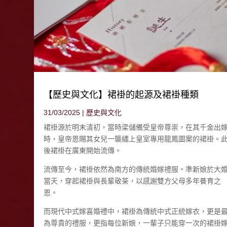
【歷史與文化】裙褂的起源及裙褂種類
31/03/2025
|
歷史與文化
裙褂源於明末清初，當時梁儲備受皇帝尊崇，在其千金出
時，皇帝恩賜其女兒一襲繡上皇室專用龍鳳圖案的裙褂。
後裙褂在廣東開始流傳。
流傳至今，裙褂依然為南方的傳統婚嫁禮服。準新娘於大
當天，穿起裙褂與長輩敬茶，以感謝雙方父母多年養育之
恩。
而現代中式嫁喜婚禮中，裙褂為傳統中式正統嫁衣，更是
為尊貴的禮服，更指每位新娘，一輩子只能穿一次的裙褂