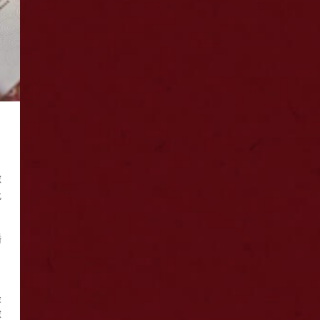
嫁
此
婚
最
嫁