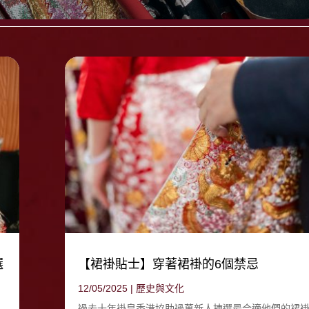
選
【裙褂貼士】穿著裙褂的6個禁忌
12/05/2025
|
歷史與文化
過去十年褂皇香港協助過萬新人揀選最合適他們的裙