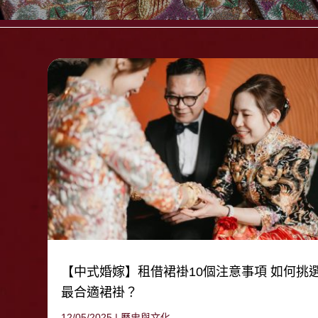
【中式婚嫁】租借裙褂10個注意事項 如何挑
最合適裙褂？
12/05/2025
|
歷史與文化